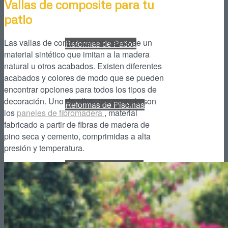
Vallas de composite para tu
patio
Las vallas de composite son vallas de un
Reformas de Patios
material sintético que imitan a la madera
natural u otros acabados. Existen diferentes
acabados y colores de modo que se pueden
encontrar opciones para todos los tipos de
decoración. Uno de ellos, por ejemplo son
Reformas de Piscinas
los
paneles de fibromadera
, material
fabricado a partir de fibras de madera de
pino seca y cemento, comprimidas a alta
presión y temperatura.
Reformas de Portales
Reformas de Locales