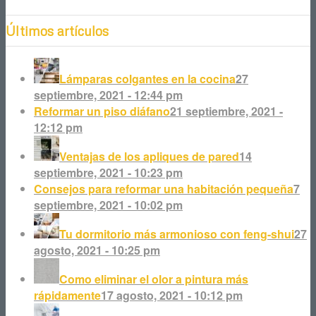
Últimos artículos
Lámparas colgantes en la cocina
27
septiembre, 2021 - 12:44 pm
Reformar un piso diáfano
21 septiembre, 2021 -
12:12 pm
Ventajas de los apliques de pared
14
septiembre, 2021 - 10:23 pm
Consejos para reformar una habitación pequeña
7
septiembre, 2021 - 10:02 pm
Tu dormitorio más armonioso con feng-shui
27
agosto, 2021 - 10:25 pm
Como eliminar el olor a pintura más
rápidamente
17 agosto, 2021 - 10:12 pm