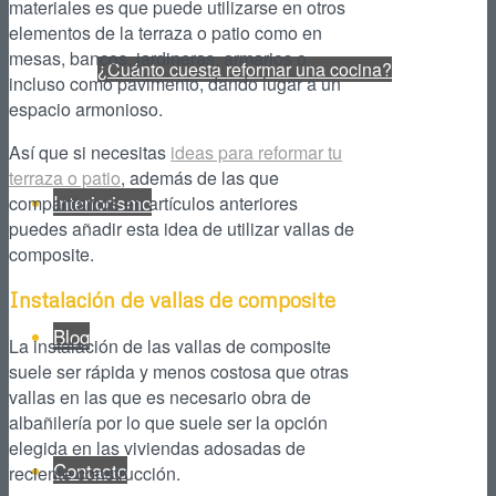
materiales es que puede utilizarse en otros
elementos de la terraza o patio como en
mesas, bancos, jardineras, armarios o
¿Cuánto cuesta reformar una cocina?
incluso como pavimento, dando lugar a un
espacio armonioso.
Así que si necesitas
ideas para reformar tu
terraza o patio
, además de las que
Interiorismo
compartíamos en artículos anteriores
puedes añadir esta idea de utilizar vallas de
composite.
Instalación de vallas de composite
Blog
La instalación de las vallas de composite
suele ser rápida y menos costosa que otras
vallas en las que es necesario obra de
albañilería por lo que suele ser la opción
elegida en las viviendas adosadas de
Contacto
reciente construcción.