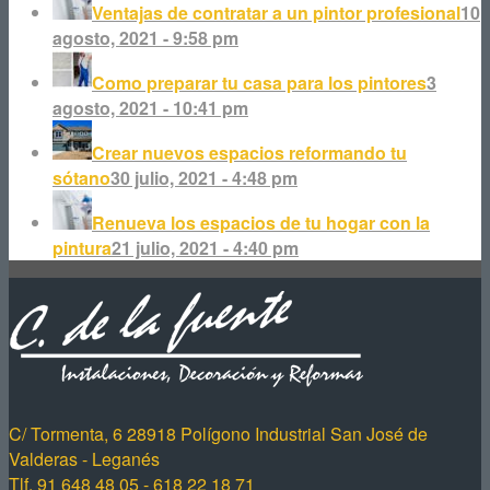
Ventajas de contratar a un pintor profesional
10
agosto, 2021 - 9:58 pm
Como preparar tu casa para los pintores
3
agosto, 2021 - 10:41 pm
Crear nuevos espacios reformando tu
sótano
30 julio, 2021 - 4:48 pm
Renueva los espacios de tu hogar con la
pintura
21 julio, 2021 - 4:40 pm
C/ Tormenta, 6 28918 Polígono Industrial San José de
Valderas - Leganés
Tlf. 91 648 48 05 - 618 22 18 71