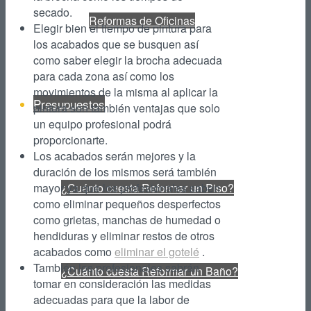
secado.
Reformas de Oficinas
Elegir bien el tiempo de pintura para
los acabados que se busquen así
como saber elegir la brocha adecuada
para cada zona así como los
movimientos de la misma al aplicar la
Presupuestos
pintura son también ventajas que solo
un equipo profesional podrá
proporcionarte.
Los acabados serán mejores y la
duración de los mismos será también
mayor ya que los profesionales saben
¿Cuánto cuesta Reformar un Piso?
como eliminar pequeños desperfectos
como grietas, manchas de humedad o
hendiduras y eliminar restos de otros
acabados como
eliminar el gotelé
.
También los profesionales sabrán
¿Cuánto cuesta Reformar un Baño?
tomar en consideración las medidas
adecuadas para que la labor de