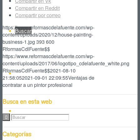
Compartir en Vk
Compartir en Reddit
Compartir por correo
https://www.reformascdelafuente.com/wp-
Buscar
content/uploads/2020/12/house-painting-
business-1.jpg
393
600
RformasCdlFuente$$
https://www.reformascdelafuente.com/wp-
content/uploads/2017/06/logotipo_cdelafuente_white.png
RformasCdlFuente$$
2021-08-10
Facebook
21:58:05
2021-09-01 22:09:55
Ventajas de
contratar a un pintor profesional
Busca en esta web
Instagram
Categorías