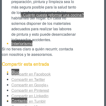
preparación, pintura y limpieza sea lo
más segura posible para la salud tanto
de los profesionales como de los
¿Cuánto cuesta reformar una cocina?
habitantes del hogar. En casa no
solemos disponer de los materiales
adecuados para realizar las labores
de pintura y esto puede desencadenar
indeseados accidentes.
Interiorismo
Si no tienes claro a quién recurrir, contacta
con nosotros y te asesoramos.
Compartir esta entrada
Blog
Compartir en Facebook
Compartir en Twitter
Compartir en Google+
Compartir en Pinterest
Compartir en Linkedin
Contacto
Compartir en Tumblr