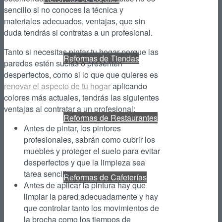
sencillo si no conoces la técnica y
materiales adecuados, ventajas, que sin
duda tendrás si contratas a un profesional.
Tanto si necesitas pintar tu hogar porque las
Reformas de Tiendas
paredes estén sucias o presenten
desperfectos, como si lo que que quieres es
renovar el aspecto de tu hogar
aplicando
colores más actuales, tendrás las siguientes
ventajas al contratar a un profesional:
Reformas de Restaurantes
Antes de pintar, los pintores
profesionales, sabrán como cubrir los
muebles y proteger el suelo para evitar
desperfectos y que la limpieza sea
tarea sencilla.
Reformas de Cafeterías
Antes de aplicar la pintura hay que
limpiar la pared adecuadamente y hay
que controlar tanto los movimientos de
la brocha como los tiempos de