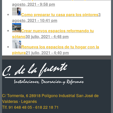
agosto, 2021 - 9:58 pm
Como preparar tu casa para los pintores
3
agosto, 2021 - 10:41 pm
Crear nuevos espacios reformando tu
sótano
30 julio, 2021 - 4:48 pm
Renueva los espacios de tu hogar con la
pintura
21 julio, 2021 - 4:40 pm
C/ Tormenta, 6 28918 Polígono Industrial San José de
Valderas - Leganés
Tlf. 91 648 48 05 - 618 22 18 71