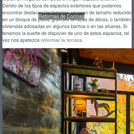
Dentro de los tipos de espacios exteriores que podemos
encontrar destacan las terrazas, ya sean de tamaño reducido
Reformas de Cocinas
en un bloque de pisos, grandes terrazas de áticos, o también
viviendas adosadas en algunos barrios o en las afueras. Si
tenemos la suerte de disponer de uno de estos espacios, tal
vez nos apetezca
reformar la terraza
.
Reformas de Baños
Reformas de Terrazas
Reformas de Jardines