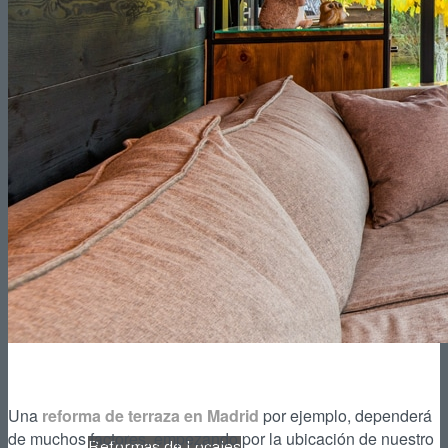
Reformas de Patios
Reformas de Piscinas
Reformas de Portales
Una
reforma de terraza en Madrid
por ejemplo, dependerá
de muchos factores, empezando por la ubicación de nuestro
Reformas de Locales