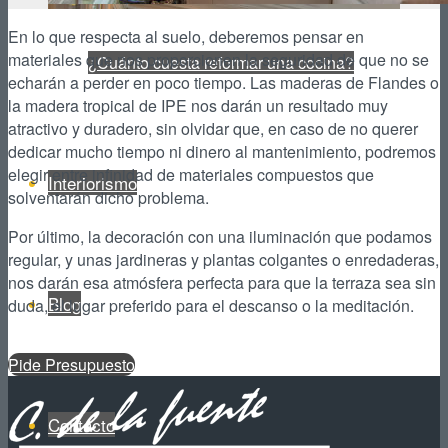
En lo que respecta al suelo, deberemos pensar en
materiales que nos proporcionen la seguridad de que no se
¿Cuánto cuesta reformar una cocina?
echarán a perder en poco tiempo. Las maderas de Flandes o
la madera tropical de IPE nos darán un resultado muy
atractivo y duradero, sin olvidar que, en caso de no querer
dedicar mucho tiempo ni dinero al mantenimiento, podremos
elegir entre infinidad de materiales compuestos que
Interiorismo
solventarán dicho problema.
Por último, la decoración con una iluminación que podamos
regular, y unas jardineras y plantas colgantes o enredaderas,
nos darán esa atmósfera perfecta para que la terraza sea sin
Blog
duda, el lugar preferido para el descanso o la meditación.
Pide Presupuesto
Contacto