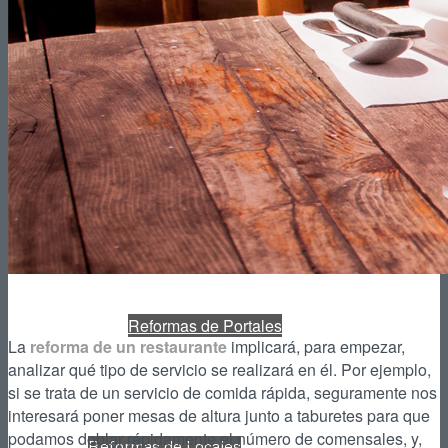
Reformas de Patios
Reformas de Piscinas
Reformas de Portales
La
reforma de un restaurante
implicará, para empezar,
analizar qué tipo de servicio se realizará en él. Por ejemplo,
si se trata de un servicio de comida rápida, seguramente nos
interesará poner mesas de altura junto a taburetes para que
podamos doblar rápidamente el número de comensales, y,
Reformas de Locales