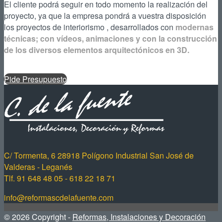
El cliente podrá seguir en todo momento la realización del
proyecto, ya que la empresa pondrá a vuestra disposición
los proyectos de interiorismo , desarrollados con
modernas
técnicas; con vídeos, animaciones y con la construcción
de los diversos elementos arquitectónicos en 3D.
Pide Presupuesto
C/ Tormenta, 6 28918 Polígono Industrial San José de
Valderas - Leganés
Tlf. 91 648 48 05 - 618 22 18 71
info@reformascdelafuente.com
© 2026 Copyright -
Reformas, Instalaciones y Decoración