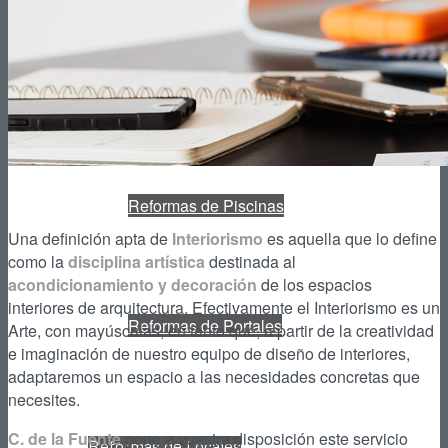
Reformas de Patios
Reformas de Piscinas
Una definición apta de
Interiorismo
es aquella que lo define
como la
disciplina artística
destinada al
acondicionamiento y decoración
de los espacios
interiores de arquitectura. Efectivamente el Interiorismo es un
Reformas de Portales
Arte, con mayúsculas, en tanto que, a partir de la creatividad
e imaginación de nuestro equipo de diseño de interiores,
adaptaremos un espacio a las necesidades concretas que
necesites.
C. de la Fuente
pone a vuestra disposición este servicio
Reformas de Locales