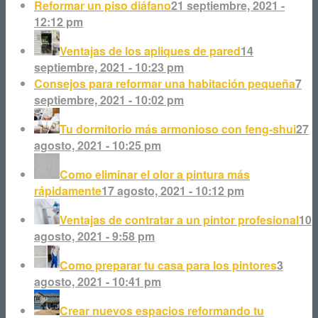
Reformar un piso diáfano
21 septiembre, 2021 -
12:12 pm
Ventajas de los apliques de pared
14
septiembre, 2021 - 10:23 pm
Consejos para reformar una habitación pequeña
7
septiembre, 2021 - 10:02 pm
Tu dormitorio más armonioso con feng-shui
27
agosto, 2021 - 10:25 pm
Como eliminar el olor a pintura más
rápidamente
17 agosto, 2021 - 10:12 pm
Ventajas de contratar a un pintor profesional
10
agosto, 2021 - 9:58 pm
Como preparar tu casa para los pintores
3
agosto, 2021 - 10:41 pm
Crear nuevos espacios reformando tu