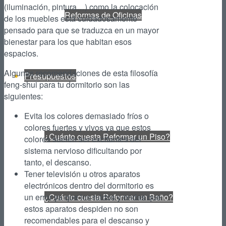
(iluminación, pintura…) como la colocación
Reformas de Oficinas
de los muebles está cuidadosamente
pensado para que se traduzca en un mayor
bienestar para los que habitan esos
espacios.
Algunas recomendaciones de esta filosofía
Presupuestos
feng-shui para tu dormitorio son las
siguientes:
Evita los colores demasiado fríos o
colores fuertes y vivos ya que estos
¿Cuánto cuesta Reformar un Piso?
colores suelen ser excitantes del
sistema nervioso dificultando por
tanto, el descanso.
Tener televisión u otros aparatos
electrónicos dentro del dormitorio es
un error ya que los ruidos y ondas que
¿Cuánto cuesta Reformar un Baño?
estos aparatos despiden no son
recomendables para el descanso y