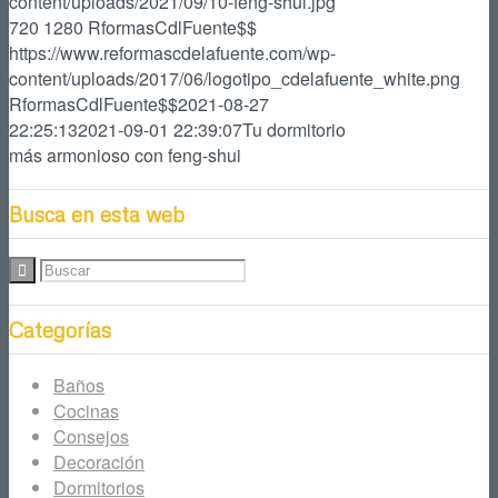
content/uploads/2021/09/10-feng-shui.jpg
720
1280
RformasCdlFuente$$
https://www.reformascdelafuente.com/wp-
content/uploads/2017/06/logotipo_cdelafuente_white.png
RformasCdlFuente$$
2021-08-27
22:25:13
2021-09-01 22:39:07
Tu dormitorio
más armonioso con feng-shui
Busca en esta web
Categorías
Baños
Cocinas
Consejos
Decoración
Dormitorios