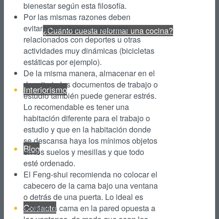
bienestar según esta filosofía.
Por las mismas razones deben
evitarse los objetos u aparatos
¿Cuánto cuesta reformar una cocina?
relacionados con deportes u otras
actividades muy dinámicas (bicicletas
estáticas por ejemplo).
De la misma manera, almacenar en el
dormitorio los documentos de trabajo o
Interiorismo
estudio también puede generar estrés.
Lo recomendable es tener una
habitación diferente para el trabajo o
estudio y que en la habitación donde
se descansa haya los mínimos objetos
Blog
en los suelos y mesillas y que todo
esté ordenado.
El Feng-shui recomienda no colocar el
cabecero de la cama bajo una ventana
o detrás de una puerta. Lo ideal es
Contacto
colocar la cama en la pared opuesta a