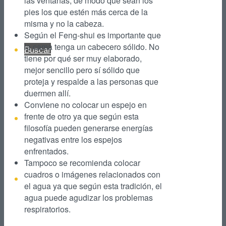
las ventanas, de modo que sean los
pies los que estén más cerca de la
misma y no la cabeza.
Según el Feng-shui es importante que
la cama tenga un cabecero sólido. No
Buscar
tiene por qué ser muy elaborado,
mejor sencillo pero sí sólido que
proteja y respalde a las personas que
duermen allí.
Conviene no colocar un espejo en
frente de otro ya que según esta
Facebook
filosofía pueden generarse energías
negativas entre los espejos
enfrentados.
Tampoco se recomienda colocar
cuadros o imágenes relacionados con
Instagram
el agua ya que según esta tradición, el
agua puede agudizar los problemas
respiratorios.