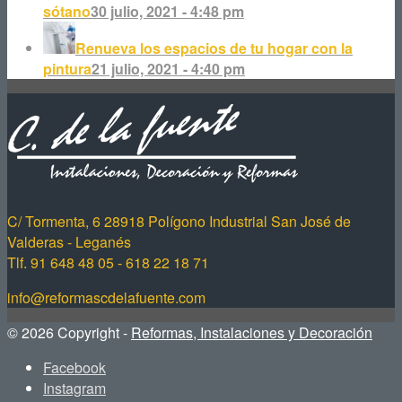
sótano
30 julio, 2021 - 4:48 pm
Renueva los espacios de tu hogar con la
pintura
21 julio, 2021 - 4:40 pm
C/ Tormenta, 6 28918 Polígono Industrial San José de
Valderas - Leganés
Tlf. 91 648 48 05 - 618 22 18 71
info@reformascdelafuente.com
© 2026 Copyright -
Reformas, Instalaciones y Decoración
Facebook
Instagram