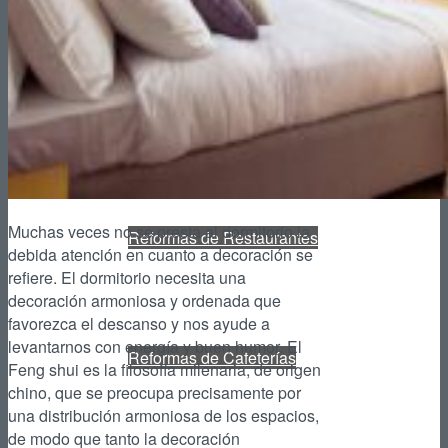
Reformas de Tiendas
Muchas veces no se presta al dormitorio la
Reformas de Restaurantes
debida atención en cuanto a decoración se
refiere. El dormitorio necesita una
decoración armoniosa y ordenada que
favorezca el descanso y nos ayude a
levantarnos con energía y buen humor. El
Reformas de Cafeterías
Feng shui es la filosofía milenaria, de origen
chino, que se preocupa precisamente por
una distribución armoniosa de los espacios,
de modo que tanto la decoración