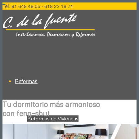
Tel. 91 648 48 05 - 618 22 18 71
Reformas
Tu dormitorio más armonioso
con feng-shui
Reformas de Viviendas