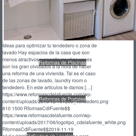
Reformas de Patios
Ideas para optimizar tu tendedero o zona de
lavado Hay espacios de la casa que son
menos atractivos y por ello muchas veces
Reformas de Piscinas
son los gran olvidados a la hora de hacer
una reforma de una vivienda. Tal es el caso
de las zonas de lavado, laundry room o
tendedero. En este artículos te damos […]
https://www.reformascdelafuente.com/wp-
Reformas de Portales
content/uploads/2019/12/191209_Tendedero.png
810
1500
RformasCdlFuente$$
https://www.reformascdelafuente.com/wp-
content/uploads/2017/06/logotipo_cdelafuente_white.png
RformasCdlFuente$$
2019-11-19
Reformas de Locales