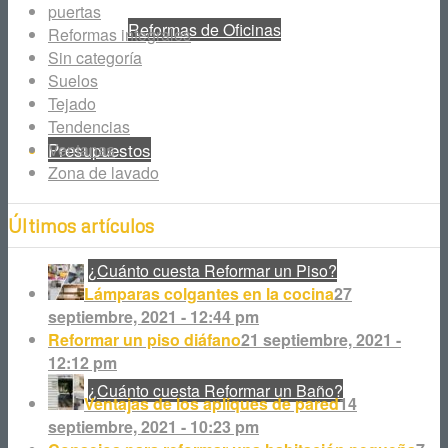
puertas
Reformas de Oficinas
Reformas integrales
Sin categoría
Suelos
Tejado
Tendencias
Presupuestos
Ventanas
Zona de lavado
Últimos artículos
¿Cuánto cuesta Reformar un Piso?
Lámparas colgantes en la cocina
27
septiembre, 2021 - 12:44 pm
Reformar un piso diáfano
21 septiembre, 2021 -
12:12 pm
¿Cuánto cuesta Reformar un Baño?
Ventajas de los apliques de pared
14
septiembre, 2021 - 10:23 pm