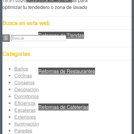
15:51:03
2019-12-09 16:26:58
Ideas para
optimizar tu tendedero o zona de lavado
Busca en esta web
Reformas de Tiendas
Categorías
Baños
Reformas de Restaurantes
Cocinas
Consejos
Decoración
Dormitorios
Eficiencia
Reformas de Cafeterías
Escaleras
Exteriores
Iluminación
Paredes