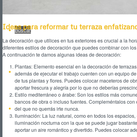
Ideas para reformar tu terraza enfatizan
Buscar
La decoración que utilices en tus exteriores es crucial a la h
diferentes estilos de decoración que puedes combinar con los
A continuación te damos algunas ideas de decoración:
Plantas: Elemento esencial en la decoración de terraza
Facebook
además de ejecutar el trabajo cuenten con un equipo de
de tus plantas y flores. Puedes colocar maceteros de obra
aportar frescura y alegría por lo que no deberías prescind
Estilo mediterráneo o árabe: Son los estilos más comune
bancos de obra o incluso fuentes. Compleméntalos con co
Instagram
del que no querrás irte nunca.
Iluminación: La luz natural, como en todos los espacios, 
iluminación nocturna con la que se puede jugar bastante
aportar un aire romántico y divertido. Puedes colocar a