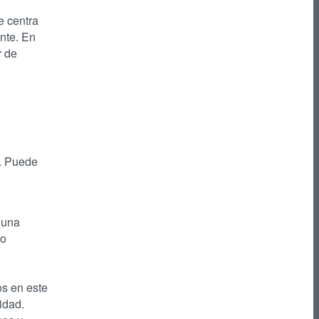
e centra
ante. En
r de
o. Puede
 una
io
os en este
idad.