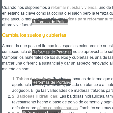
Cuando nos disponemos a
reformar nuestra vivienda
, uno de 
en estancias clave como la cocina o el salón pero la terraza 
este artículo mencionamos algunas
ideas para reformar tu t
Reformas de Patios
ahora vivir fuera!
Cambia los suelos y cubiertas
A medida que pasa el tiempo los espacios exteriores de nues
consecuencia de ello, el patio o terraza no se aprovecha lo s
Reformas de Piscinas
Cambiar los materiales de los suelos y cubiertas es una de la
marcar una diferencia sustancial y dar un aspecto renovado a
materiales son:
1. Tablas de madera:
Puedes colocarlas de forma que cu
Reformas de Portales
apariencia fresca y renovada, pintada en blanco o al na
acogedor. Elige las variedades de maderas tratadas para 
2. Baldosas Hidráulicas:
Las baldosas hidráulicas, ta
revestimiento hecho a base de polvo de cemento y pigme
artículo sobre
cómo combinar suelos
. También son muy 
Reformas de Locales