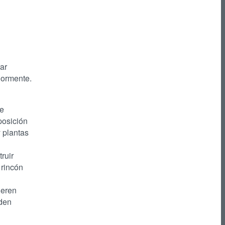
ar
iormente.
ue
posición
y plantas
ruir
 rincón
ieren
eden