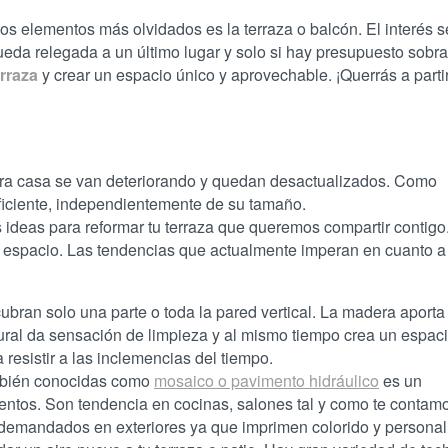
los elementos más olvidados es la terraza o balcón. El interés s
queda relegada a un último lugar y solo si hay presupuesto sobr
erraza
y crear un espacio único y aprovechable. ¡Querrás a parti
tra casa se van deteriorando y quedan desactualizados. Como
uficiente, independientemente de su tamaño.
s ideas para reformar tu terraza que queremos compartir contig
l espacio. Las tendencias que actualmente imperan en cuanto a
bran solo una parte o toda la pared vertical. La madera aporta
tural da sensación de limpieza y al mismo tiempo crea un espac
resistir a las inclemencias del tiempo.
mbién conocidas como
mosaico o pavimento hidráulico
es un
ntos. Son tendencia en cocinas, salones tal y como te contam
demandados en exteriores ya que imprimen colorido y personal