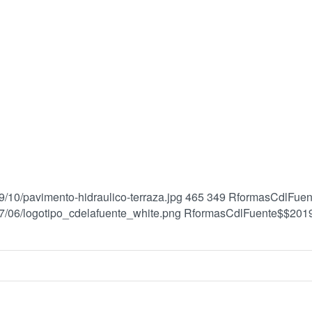
/10/pavimento-hidraulico-terraza.jpg
465
349
RformasCdlFuen
7/06/logotipo_cdelafuente_white.png
RformasCdlFuente$$
201