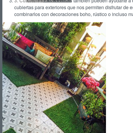
3. Cubiertas:
Las cubiertas también pueden ayudarte a da
cubiertas para exteriores que nos permiten disfrutar de
combinarlos con decoraciones boho, rústico o incluso m
Reformas de Tiendas
Reformas de Restaurantes
Reformas de Cafeterías