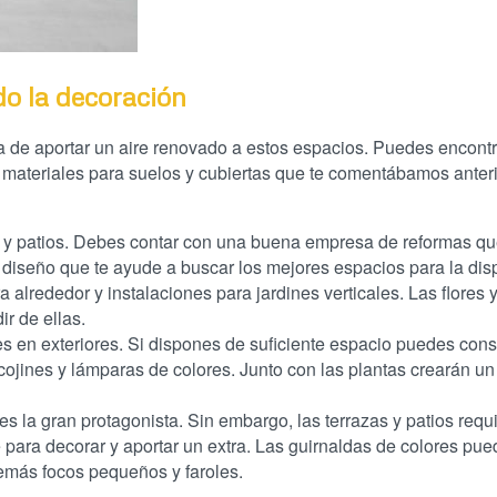
do la decoración
ora de aportar un aire renovado a estos espacios. Puedes encontr
 materiales para suelos y cubiertas que te comentábamos anter
s y patios. Debes contar con una buena empresa de reformas q
 diseño que te ayude a buscar los mejores espacios para la dis
 alrededor y instalaciones para jardines verticales. Las flores 
ir de ellas.
s en exteriores. Si dispones de suficiente espacio puedes const
jines y lámparas de colores. Junto con las plantas crearán un
es la gran protagonista. Sin embargo, las terrazas y patios requ
 para decorar y aportar un extra. Las guirnaldas de colores pu
demás focos pequeños y faroles.