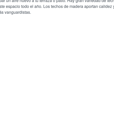
r un aire nuevo a tu terraza o patio. Hay gran variedad de tec
 este espacio todo el año. Los techos de madera aportan calidez
ás vanguardistas.