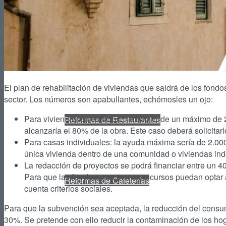
Reformas de Tiendas
El plan de rehabilitación de viviendas que saldrá de los fondo
sector. Los números son apabullantes, echémosles un ojo:
Para viviendas en edificios: 19.000 € (de un máximo de
Reformas de Restaurantes
alcanzaría el 80% de la obra. Este caso deberá solicitar
Para casas individuales: la ayuda máxima sería de 2.000
única vivienda dentro de una comunidad o viviendas in
La redacción de proyectos se podrá financiar entre un 4
Para que las familias con menos recursos puedan optar 
Reformas de Cafeterías
cuenta criterios sociales.
Para que la subvención sea aceptada, la reducción del consum
30%. Se pretende con ello reducir la contaminación de los ho