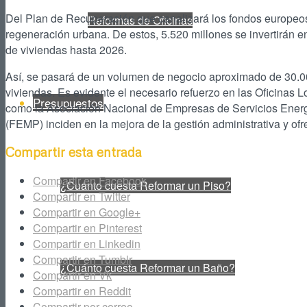
Del Plan de Recuperación que canalizará los fondos europeos 
Reformas de Oficinas
regeneración urbana. De estos, 5.520 millones se invertirán en 
de viviendas hasta 2026.
Así, se pasará de un volumen de negocio aproximado de 30.00
viviendas. Es evidente el necesario refuerzo en las Oficinas 
Presupuestos
como la Asociación Nacional de Empresas de Servicios Energ
(FEMP) inciden en la mejora de la gestión administrativa y of
Compartir esta entrada
Compartir en Facebook
¿Cuánto cuesta Reformar un Piso?
Compartir en Twitter
Compartir en Google+
Compartir en Pinterest
Compartir en Linkedin
Compartir en Tumblr
¿Cuánto cuesta Reformar un Baño?
Compartir en Vk
Compartir en Reddit
Compartir por correo