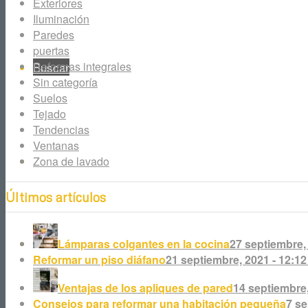
Exteriores
Iluminación
Paredes
puertas
Reformas integrales
Buscar
Sin categoría
Suelos
Tejado
Tendencias
Ventanas
Zona de lavado
Facebook
Últimos artículos
Instagram
Lámparas colgantes en la cocina
27 septiembre,
Reformar un piso diáfano
21 septiembre, 2021 - 12:1
Ventajas de los apliques de pared
14 septiembre,
Consejos para reformar una habitación pequeña
7 se