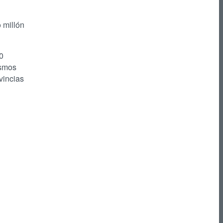
o millón
0
ismos
vincias