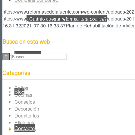
https://www.reformascdelafuente.com/wp-content/uploads/202
https://www.reformascdelafuente.com/wp-content/uploads/201
¿Cuánto cuesta reformar una cocina?
16:31:32
2021-07-30 16:33:37
Plan de Rehabilitación de Vivie
Busca en esta web
Interiorismo
Categorías
Baños
Blog
Cocinas
Consejos
Decoración
Dormitorios
Eficiencia
Contacto
Escaleras