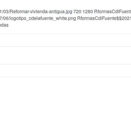
1/03/Reformar-vivienda-antigua.jpg
720
1280
RformasCdlFuen
7/06/logotipo_cdelafuente_white.png
RformasCdlFuente$$
202
ndas