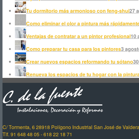
Tu dormitorio más armonioso con feng-shui
27 a
Como eliminar el olor a pintura más rápidament
Ventajas de contratar a un pintor profesional
10 
Como preparar tu casa para los pintores
3 agost
Crear nuevos espacios reformando tu sótano
30
Renueva los espacios de tu hogar con la pintur
C/ Tormenta, 6 28918 Polígono Industrial San José de Valder
Tlf. 91 648 48 05 - 618 22 18 71