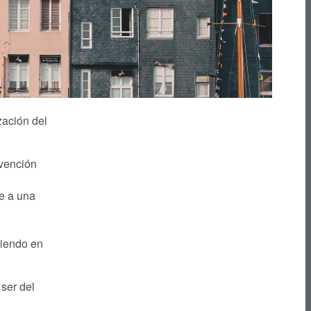
zación del
bvención
ñe a una
niendo en
ser del