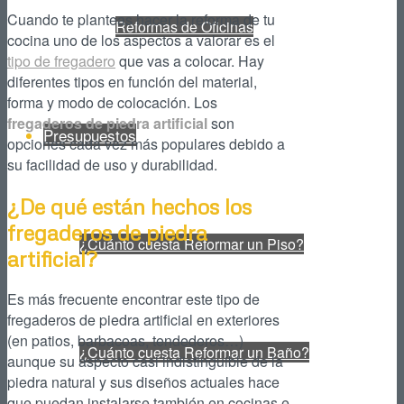
Cuando te planteas hacer la reforma de tu
Reformas de Oficinas
cocina uno de los aspectos a valorar es el
tipo de fregadero
que vas a colocar. Hay
diferentes tipos en función del material,
forma y modo de colocación. Los
fregaderos de piedra artificial
son
Presupuestos
opciones cada vez más populares debido a
su facilidad de uso y durabilidad.
¿De qué están hechos los
fregaderos de piedra
¿Cuánto cuesta Reformar un Piso?
artificial?
Es más frecuente encontrar este tipo de
fregaderos de piedra artificial en exteriores
(en patios, barbacoas, tendederos…)
¿Cuánto cuesta Reformar un Baño?
aunque su aspecto casi indistinguible de la
piedra natural y sus diseños actuales hace
que puedan instalarse también en cocinas e