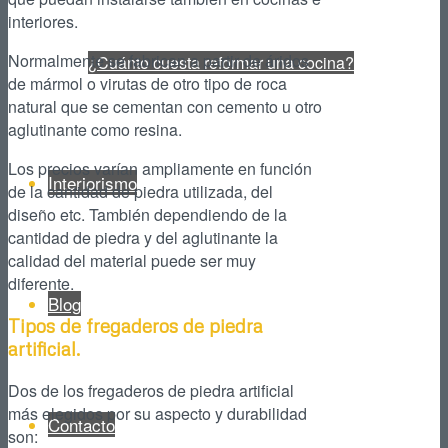
interiores.
Normalmente se fabrican a partir de áridos
¿Cuánto cuesta reformar una cocina?
de mármol o virutas de otro tipo de roca
natural que se cementan con cemento u otro
aglutinante como resina.
Los precios varían ampliamente en función
Interiorismo
de la cantidad de piedra utilizada, del
diseño etc. También dependiendo de la
cantidad de piedra y del aglutinante la
calidad del material puede ser muy
diferente.
Blog
Tipos de fregaderos de piedra
artificial.
Dos de los fregaderos de piedra artificial
más elegidos por su aspecto y durabilidad
Contacto
son: