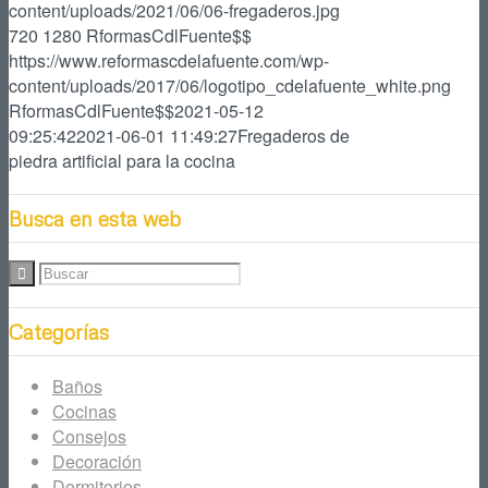
content/uploads/2021/06/06-fregaderos.jpg
720
1280
RformasCdlFuente$$
https://www.reformascdelafuente.com/wp-
content/uploads/2017/06/logotipo_cdelafuente_white.png
RformasCdlFuente$$
2021-05-12
09:25:42
2021-06-01 11:49:27
Fregaderos de
piedra artificial para la cocina
Busca en esta web
Categorías
Baños
Cocinas
Consejos
Decoración
Dormitorios