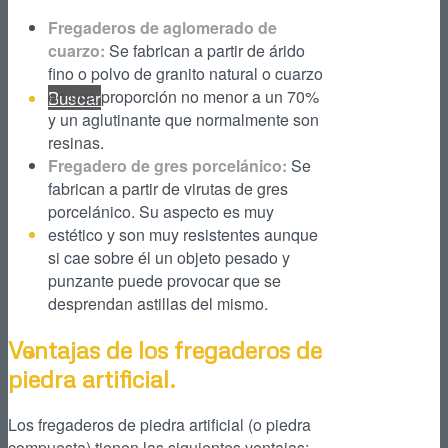
Fregaderos de aglomerado de
cuarzo:
Se fabrican a partir de árido
fino o polvo de granito natural o cuarzo
en una proporción no menor a un 70%
Buscar
y un aglutinante que normalmente son
resinas.
Fregadero de gres porcelánico:
Se
fabrican a partir de virutas de gres
porcelánico. Su aspecto es muy
estético y son muy resistentes aunque
Facebook
si cae sobre él un objeto pesado y
punzante puede provocar que se
desprendan astillas del mismo.
Ventajas de los fregaderos de
Instagram
piedra artificial.
Los fregaderos de piedra artificial (o piedra
compuesta) tienen las siguientes ventajas: