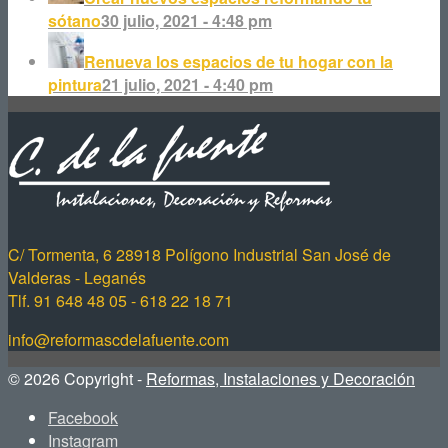
sótano
30 julio, 2021 - 4:48 pm
Renueva los espacios de tu hogar con la
pintura
21 julio, 2021 - 4:40 pm
C/ Tormenta, 6 28918 Polígono Industrial San José de
Valderas - Leganés
Tlf. 91 648 48 05 - 618 22 18 71
info@reformascdelafuente.com
© 2026 Copyright -
Reformas, Instalaciones y Decoración
Facebook
Instagram