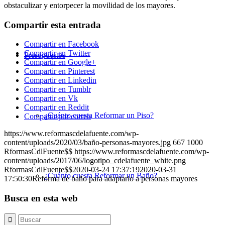
obstaculizar y entorpecer la movilidad de los mayores.
Compartir esta entrada
Compartir en Facebook
Compartir en Twitter
Presupuestos
Compartir en Google+
Compartir en Pinterest
Compartir en Linkedin
Compartir en Tumblr
Compartir en Vk
Compartir en Reddit
¿Cuánto cuesta Reformar un Piso?
Compartir por correo
https://www.reformascdelafuente.com/wp-
content/uploads/2020/03/baño-personas-mayores.jpg
667
1000
RformasCdlFuente$$
https://www.reformascdelafuente.com/wp-
content/uploads/2017/06/logotipo_cdelafuente_white.png
RformasCdlFuente$$
2020-03-24 17:37:19
2020-03-31
¿Cuánto cuesta Reformar un Baño?
17:50:30
Reforma de baño para adaptarlo a personas mayores
Busca en esta web