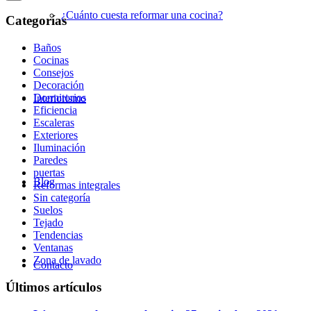
¿Cuánto cuesta reformar una cocina?
Categorías
Baños
Cocinas
Consejos
Decoración
Dormitorios
Interiorismo
Eficiencia
Escaleras
Exteriores
Iluminación
Paredes
puertas
Blog
Reformas integrales
Sin categoría
Suelos
Tejado
Tendencias
Ventanas
Zona de lavado
Contacto
Últimos artículos