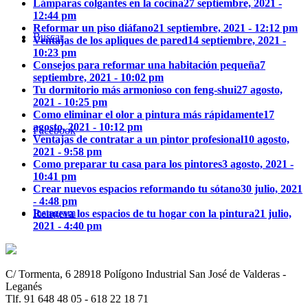
Lámparas colgantes en la cocina
27 septiembre, 2021 -
12:44 pm
Reformar un piso diáfano
21 septiembre, 2021 - 12:12 pm
Buscar
Ventajas de los apliques de pared
14 septiembre, 2021 -
10:23 pm
Consejos para reformar una habitación pequeña
7
septiembre, 2021 - 10:02 pm
Tu dormitorio más armonioso con feng-shui
27 agosto,
2021 - 10:25 pm
Como eliminar el olor a pintura más rápidamente
17
agosto, 2021 - 10:12 pm
Facebook
Ventajas de contratar a un pintor profesional
10 agosto,
2021 - 9:58 pm
Como preparar tu casa para los pintores
3 agosto, 2021 -
10:41 pm
Crear nuevos espacios reformando tu sótano
30 julio, 2021
- 4:48 pm
Instagram
Renueva los espacios de tu hogar con la pintura
21 julio,
2021 - 4:40 pm
C/ Tormenta, 6 28918 Polígono Industrial San José de Valderas -
Leganés
Tlf. 91 648 48 05 - 618 22 18 71