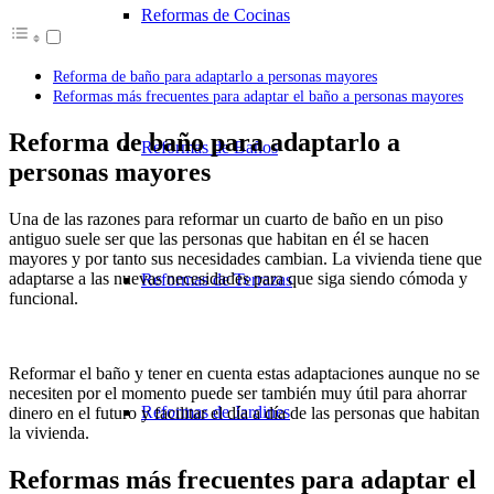
Reformas de Cocinas
Reforma de baño para adaptarlo a personas mayores
Reformas más frecuentes para adaptar el baño a personas mayores
Reforma de baño para adaptarlo a
Reformas de Baños
personas mayores
Una de las razones para reformar un cuarto de baño en un piso
antiguo suele ser que las personas que habitan en él se hacen
mayores y por tanto sus necesidades cambian. La vivienda tiene que
adaptarse a las nuevas necesidades para que siga siendo cómoda y
Reformas de Terrazas
funcional.
Reformar el baño y tener en cuenta estas adaptaciones aunque no se
necesiten por el momento puede ser también muy útil para ahorrar
Reformas de Jardines
dinero en el futuro y facilitar el día a día de las personas que habitan
la vivienda.
Reformas más frecuentes para adaptar el