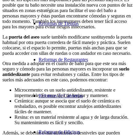
posible que tu baño necesite una instalación nueva con puntos de luz
situados en zonas estratégicas para facilitar el uso del baño a
personas mayores y éstas puedan encontrarse cómodas y seguras en
todo momento. También los interruptores deben tener fácil acceso
Reformas de Tiendas
para los mayores para evitar riesgos innecesarios.
La
puerta del aseo
suele también modificarse sustituyendo la puerta
habitual por otra puerta corredera de fácil manejo y práctica. Suelen
colocarse, si el espacio lo permite, puertas más anchas para que se
pueda acceder con sillas de ruedas o con andador en caso necesario.
Reformas de Restaurantes
Otra medida a adoptar en el cuarto de baño para que este sea más
seguro y cómodo para las personas mayores es incorporar un
suelo
antideslizante
para evitar resbalones y caídas. Entre los tipos de
suelos más adecuados en este caso, podemos encontrar:
Microcemento: es un suelo antideslizante, resistente e
impermeable. Es muy fácil de limpiar y mantener.
Reformas de Cafeterías
Cerámica: aunque se asocia que el suelo de cerámica es
resbaladizo, es posible encontrar azulejos antideslizantes
fáciles de mantener.
Resina: es un material resistente al agua y de larga duración.
Su mantenimiento es fácil y sencillo.
Reformas de Oficinas
Además, se deberán evitar alfombras o desniveles que pueden