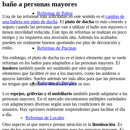
baño a personas mayores
Reformas de Patios
Una de las reformas más solicitadas en este sentido es el
cambio de
una bañera por plato de ducha
. El
plato de ducha
es más cómodo y
seguro cuando las personas que van a utilizar el baño son mayores o
tienen movilidad reducida. Este tipo de reformas se realizan en poco
tiempo y no requieren una inversión alta. Además los acabados
pueden ser realmente buenos aportando ese plus de decoración y
estilo.
Reformas de Piscinas
Sin embargo, el plato de ducha no es el único elemento que se suele
reformar en los baños para adaptarlos a las personas mayores. El
inodoro
también puede ser sustituido por otro que incorpore
elementos que faciliten el uso a los mayores, como las asideras o
apoyos laterales. Suelen además ser más altos para que las personas
Reformas de Portales
no tengan que agacharse demasiado para su uso.
Los
espejos, griferías y el mobiliario
también puede adaptarse a las
personas mayores. En el mercado encontramos múltiples variedades
con adaptaciones diversas según sean las condiciones de sus
usuarios. Hay opciones realmente sorprendentes para facilitar el día
a día.
Reformas de Locales
Otro aspecto al que merece prestar atención es la
iluminación
. Es
uno de los aspectos más importantes para las personas mayores. Es