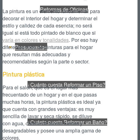
Reformas de Oficinas
La pintura es un elemento fundamental para
decorar el interior del hogar y determinar el
estilo y calidez de cada esencia; no será
igual si está todo pintado de blanco que si
varía en colores y tonalidades
. Por eso hay
Presupuestos
diferentes tipos de pinturas para el hogar
que resultan más adecuadas y
recomendables según la parte o sector.
Pintura plástica
¿Cuánto cuesta Reformar un Piso?
Para el salón, que es el lugar más
frecuentado de un hogar y en el que pasas
muchas horas, la pintura plástica es ideal ya
que cuenta con grandes ventajas: es muy
sencilla de lavar y seca rápido, se diluye
¿Cuánto cuesta Reformar un Baño?
con agua, carece de olores fuertes y
desagradables y posee una amplia gama de
colores.