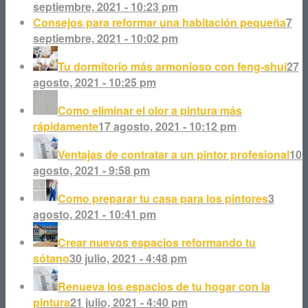
septiembre, 2021 - 10:23 pm
Consejos para reformar una habitación pequeña
7
septiembre, 2021 - 10:02 pm
Tu dormitorio más armonioso con feng-shui
27
agosto, 2021 - 10:25 pm
Como eliminar el olor a pintura más
rápidamente
17 agosto, 2021 - 10:12 pm
Ventajas de contratar a un pintor profesional
10
agosto, 2021 - 9:58 pm
Como preparar tu casa para los pintores
3
agosto, 2021 - 10:41 pm
Crear nuevos espacios reformando tu
sótano
30 julio, 2021 - 4:48 pm
Renueva los espacios de tu hogar con la
pintura
21 julio, 2021 - 4:40 pm