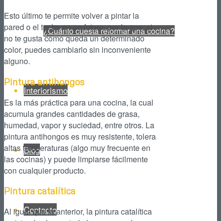
Esto último te permite volver a pintar la
pared o el techo en un futuro, por lo que, si
¿Cuánto cuesta reformar una cocina?
no te gusta cómo queda un determinado
color, puedes cambiarlo sin inconveniente
alguno.
Pintura antihongos
Interiorismo
Es la más práctica para una cocina, la cual
acumula grandes cantidades de grasa,
humedad, vapor y suciedad, entre otros. La
pintura antihongos es muy resistente, tolera
altas temperaturas (algo muy frecuente en
Blog
las cocinas) y puede limpiarse fácilmente
con cualquier producto.
Pintura catalítica
Contacto
Al igual que la anterior, la pintura catalítica