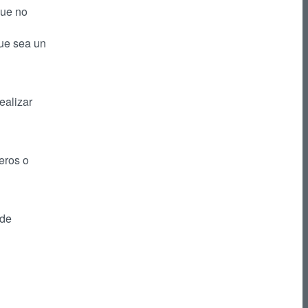
que no
que sea un
ealizar
jeros o
 de