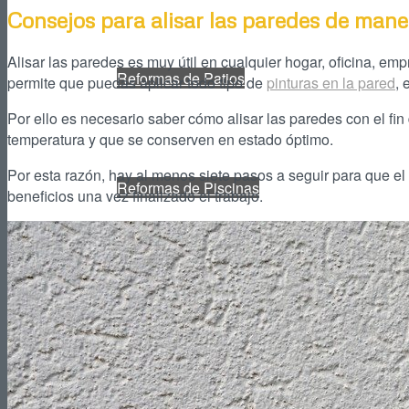
Consejos para alisar las paredes de mane
Alisar las paredes es muy útil en cualquier hogar, oficina, emp
Reformas de Patios
permite que puedas aplicar todo tipo de
pinturas en la pared
, 
Por ello es necesario saber cómo alisar las paredes con el fin 
temperatura y que se conserven en estado óptimo.
Por esta razón, hay al menos siete pasos a seguir para que e
Reformas de Piscinas
beneficios una vez finalizado el trabajo.
Reformas de Portales
Reformas de Locales