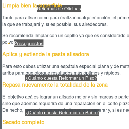
Limpia bien la superficie
Reformas de Oficinas
Tanto para alisar como para realizar cualquier acción, el prim
la que se trabajará y, si es posible, sus alrededores.
Se recomienda limpiar con un cepillo ya que es considerado el
polvo.
Presupuestos
Aplica y extiende la pasta alisadora
Para esto debes utilizar una espátula especial plana y de metal
arriba para que otorgue resultados más óptimos y rápidos.
¿Cuánto cuesta Reformar un Piso?
Repasa nuevamente la totalidad de la zona
El objetivo acá es lograr un alisado mejor y sin marcas o parte
sino que además requerirá de una reparación en el corto plaz
De hecho, luego de la repasada tienes que esperar y, si es n
¿Cuánto cuesta Reformar un Baño?
Secado completo