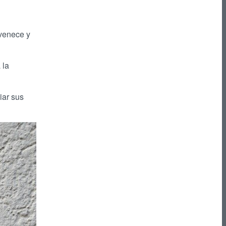
uvenece y
 la
iar sus