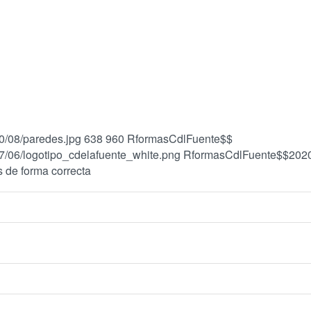
0/08/paredes.jpg
638
960
RformasCdlFuente$$
7/06/logotipo_cdelafuente_white.png
RformasCdlFuente$$
202
s de forma correcta