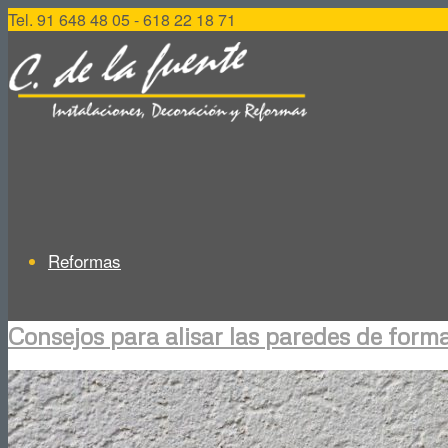
Tel. 91 648 48 05 - 618 22 18 71
Reformas
Consejos para alisar las paredes de form
Reformas de Viviendas