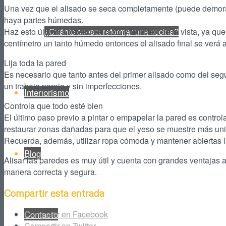
Una vez que el alisado se seca completamente (puede demorar
haya partes húmedas.
¿Cuánto cuesta reformar una cocina?
Haz esto último a través del tacto y también de la vista, ya qu
centímetro un tanto húmedo entonces el alisado final se verá 
Lija toda la pared
Es necesario que tanto antes del primer alisado como del segun
un trabajo parejo y sin imperfecciones.
Interiorismo
Controla que todo esté bien
El último paso previo a pintar o empapelar la pared es control
restaurar zonas dañadas para que el yeso se muestre más uni
Recuerda, además, utilizar ropa cómoda y mantener abiertas la
Blog
Alisar las paredes es muy útil y cuenta con grandes ventajas al
manera correcta y segura.
Compartir esta entrada
Contacto
Compartir en Facebook
Compartir en Twitter