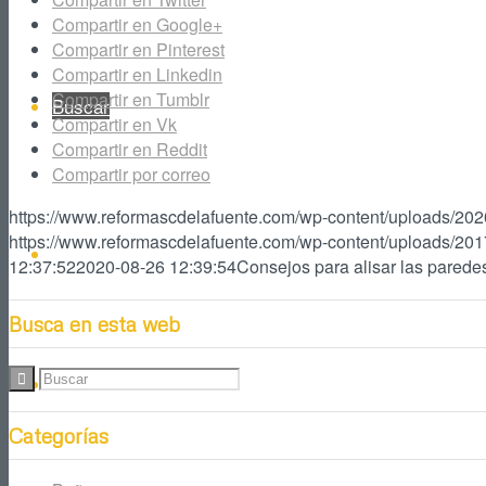
Compartir en Google+
Compartir en Pinterest
Compartir en Linkedin
Compartir en Tumblr
Buscar
Compartir en Vk
Compartir en Reddit
Compartir por correo
https://www.reformascdelafuente.com/wp-content/uploads/202
https://www.reformascdelafuente.com/wp-content/uploads/201
Facebook
12:37:52
2020-08-26 12:39:54
Consejos para alisar las parede
Busca en esta web
Instagram
Categorías