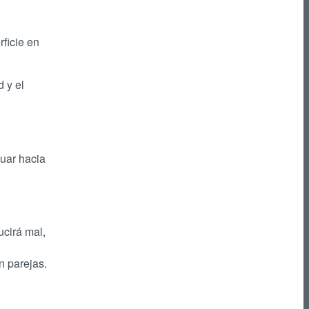
rficie en
 y el
nuar hacia
ucirá mal,
n parejas.