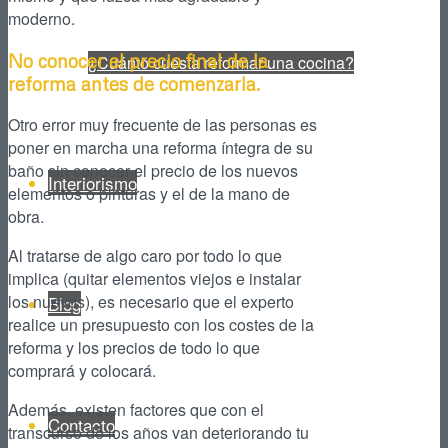
moderno.
No conocer el precio final de la
¿Cuánto cuesta reformar una cocina?
reforma antes de comenzarla.
Otro error muy frecuente de las personas es
poner en marcha una reforma íntegra de su
baño sin conocer el precio de los nuevos
Interiorismo
elementos o pinturas y el de la mano de
obra.
Al tratarse de algo caro por todo lo que
implica (quitar elementos viejos e instalar
los nuevos), es necesario que el experto
Blog
realice un presupuesto con los costes de la
reforma y los precios de todo lo que
comprará y colocará.
Además, existen factores que con el
Contacto
transcurso de los años van deteriorando tu