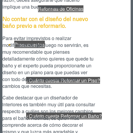
implique una buena inversión.
Reformas de Oficinas
No contar con el diseño del nuevo
baño previo a reformarlo.
Para evitar imprevistos o realizar
Presupuestos
modificaciones que luego no servirán, es
muy recomendable que pienses
detalladamente cómo quieres que quede tu
baño y el experto pueda proporcionarte un
diseño en un plano para que puedas ver
con todo detalle como quedarán los
¿Cuánto cuesta Reformar un Piso?
cambios que necesitas.
Cabe destacar que un diseñador de
interiores es también muy útil para consultar
respecto a cuáles son los mejores cambios
¿Cuánto cuesta Reformar un Baño?
para el baño. Además, es quien más
comprende acerca de cómo decorar el
mismo y que luzca más agradable y