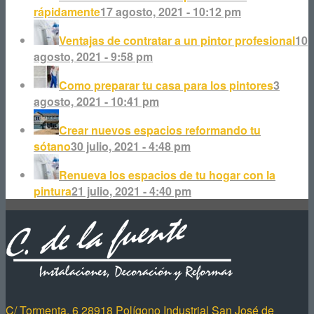
rápidamente
17 agosto, 2021 - 10:12 pm
Ventajas de contratar a un pintor profesional
10
agosto, 2021 - 9:58 pm
Como preparar tu casa para los pintores
3
agosto, 2021 - 10:41 pm
Crear nuevos espacios reformando tu
sótano
30 julio, 2021 - 4:48 pm
Renueva los espacios de tu hogar con la
pintura
21 julio, 2021 - 4:40 pm
C/ Tormenta, 6 28918 Polígono Industrial San José de