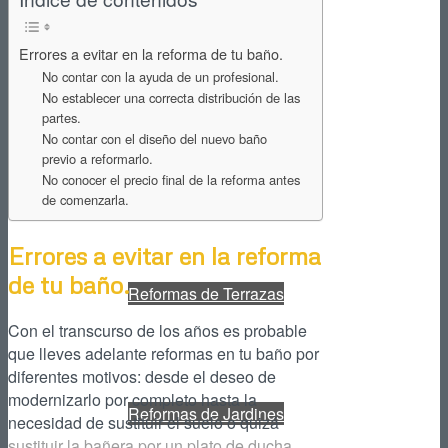
Reformas de Cocinas
Errores a evitar en la reforma de tu baño.
No contar con la ayuda de un profesional.
No establecer una correcta distribución de las
partes.
No contar con el diseño del nuevo baño
previo a reformarlo.
Reformas de Baños
No conocer el precio final de la reforma antes
de comenzarla.
Errores a evitar en la reforma
de tu baño.
Reformas de Terrazas
Con el transcurso de los años es probable
que lleves adelante reformas en tu baño por
diferentes motivos: desde el deseo de
modernizarlo por completo hasta la
Reformas de Jardines
necesidad de sustituir el suelo o quizá
sustituir la bañera por un plato de ducha.