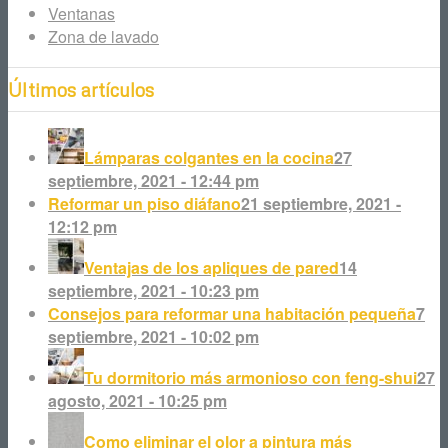
Ventanas
Zona de lavado
Últimos artículos
Lámparas colgantes en la cocina
27
septiembre, 2021 - 12:44 pm
Reformar un piso diáfano
21 septiembre, 2021 -
12:12 pm
Ventajas de los apliques de pared
14
septiembre, 2021 - 10:23 pm
Consejos para reformar una habitación pequeña
7
septiembre, 2021 - 10:02 pm
Tu dormitorio más armonioso con feng-shui
27
agosto, 2021 - 10:25 pm
Como eliminar el olor a pintura más