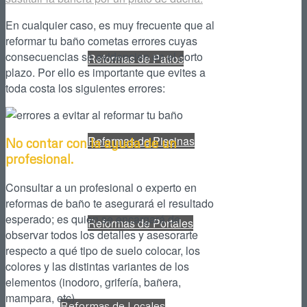
En cualquier caso, es muy frecuente que al
reformar tu baño cometas errores cuyas
consecuencias se evidencien en el corto
Reformas de Patios
plazo. Por ello es importante que evites a
toda costa los siguientes errores:
Reformas de Piscinas
No contar con la ayuda de un
profesional.
Consultar a un profesional o experto en
reformas de baño te asegurará el resultado
esperado; es quien se encargará de
Reformas de Portales
observar todos los detalles y asesorarte
respecto a qué tipo de suelo colocar, los
colores y las distintas variantes de los
elementos (inodoro, grifería, bañera,
mampara, etc).
Reformas de Locales