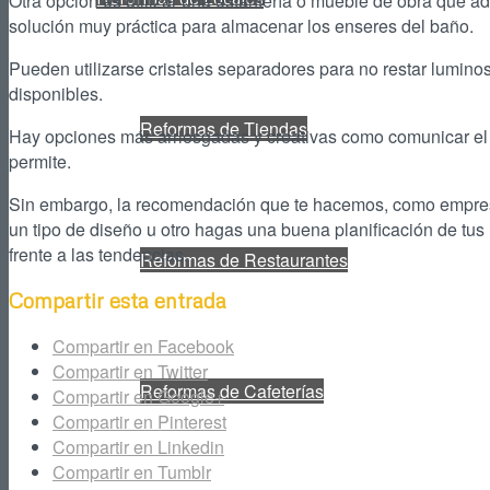
Otra opción es utilizar una estantería o mueble de obra que a
solución muy práctica para almacenar los enseres del baño.
Pueden utilizarse cristales separadores para no restar lumin
disponibles.
Reformas de Tiendas
Hay opciones más arriesgadas y creativas como comunicar el b
permite.
Sin embargo, la recomendación que te hacemos, como empre
un tipo de diseño u otro hagas una buena planificación de tus 
frente a las tendencias.
Reformas de Restaurantes
Compartir esta entrada
Compartir en Facebook
Compartir en Twitter
Reformas de Cafeterías
Compartir en Google+
Compartir en Pinterest
Compartir en Linkedin
Compartir en Tumblr