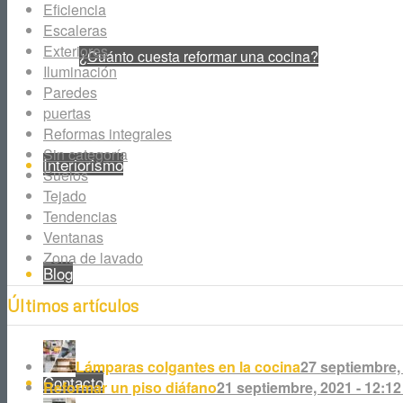
Eficiencia
Escaleras
Exteriores
¿Cuánto cuesta reformar una cocina?
Iluminación
Paredes
puertas
Reformas integrales
Sin categoría
Interiorismo
Suelos
Tejado
Tendencias
Ventanas
Zona de lavado
Blog
Últimos artículos
Lámparas colgantes en la cocina
27 septiembre,
Contacto
Reformar un piso diáfano
21 septiembre, 2021 - 12:1