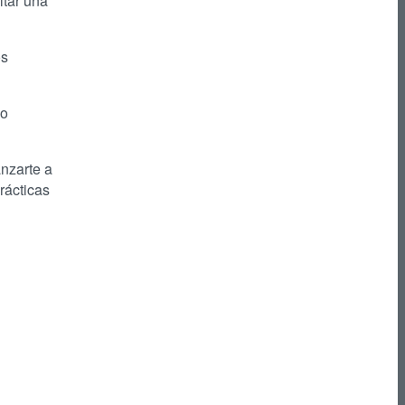
ltar una
os
lo
nzarte a
rácticas