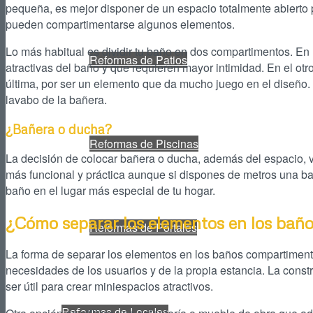
pequeña, es mejor disponer de un espacio totalmente abierto pa
pueden compartimentarse algunos elementos.
Lo más habitual es dividir tu baño en dos compartimentos. En 
Reformas de Patios
atractivas del baño y que requieren mayor intimidad. En el otro
última, por ser un elemento que da mucho juego en el diseño. 
lavabo de la bañera.
¿Bañera o ducha?
Reformas de Piscinas
La decisión de colocar bañera o ducha, además del espacio, v
más funcional y práctica aunque si dispones de metros una b
baño en el lugar más especial de tu hogar.
¿Cómo separar los elementos en los ba
Reformas de Portales
La forma de separar los elementos en los baños compartiment
necesidades de los usuarios y de la propia estancia. La cons
ser útil para crear miniespacios atractivos.
Reformas de Locales