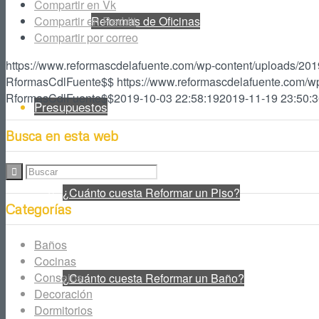
Compartir en Vk
Compartir en Reddit
Reformas de Oficinas
Compartir por correo
https://www.reformascdelafuente.com/wp-content/uploads/2
RformasCdlFuente$$
https://www.reformascdelafuente.com/w
RformasCdlFuente$$
2019-10-03 22:58:19
2019-11-19 23:50:
Presupuestos
Busca en esta web
¿Cuánto cuesta Reformar un Piso?
Categorías
Baños
Cocinas
Consejos
¿Cuánto cuesta Reformar un Baño?
Decoración
Dormitorios