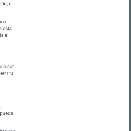
nde, sí
nos
a esta
ás el
ele ser
rtir tu
s
n puede