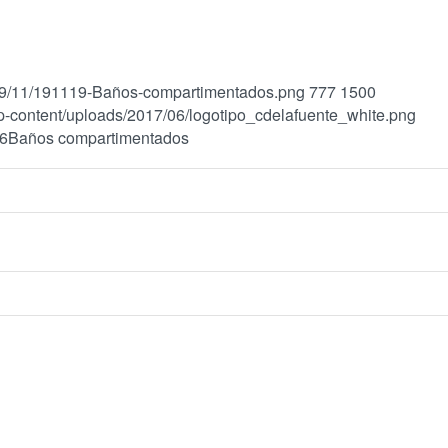
019/11/191119-Baños-compartimentados.png
777
1500
p-content/uploads/2017/06/logotipo_cdelafuente_white.png
36
Baños compartimentados