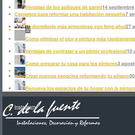
Ventajas de los apliques de pared
14 septiembre,
Consejos para reformar una habitación pequeña
7 se
Tu dormitorio más armonioso con feng-shui
27 a
Buscar
Como eliminar el olor a pintura más rápidament
Ventajas de contratar a un pintor profesional
10 
Como preparar tu casa para los pintores
3 agost
Facebook
Crear nuevos espacios reformando tu sótano
30
Renueva los espacios de tu hogar con la pintur
Instagram