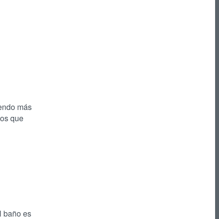
iendo más
los que
el baño es